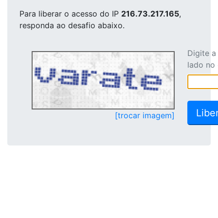
Para liberar o acesso
do IP
216.73.217.165
,
responda ao desafio abaixo.
Digite 
lado no
[trocar imagem]