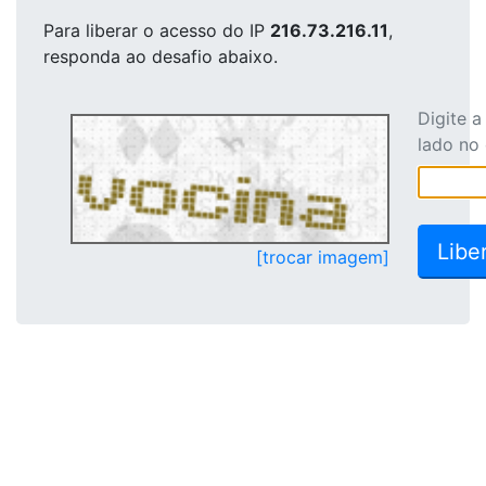
Para liberar o acesso
do IP
216.73.216.11
,
responda ao desafio abaixo.
Digite 
lado no
[trocar imagem]