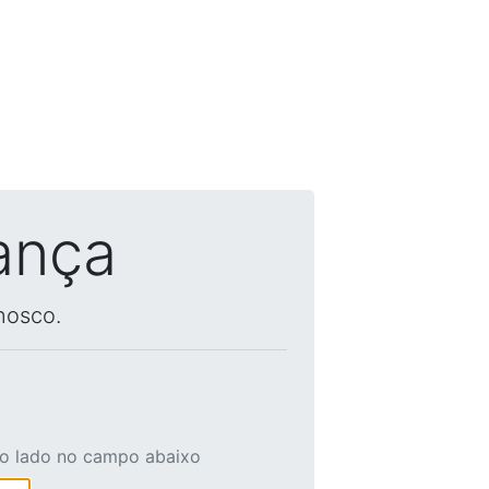
ança
nosco.
ao lado no campo abaixo