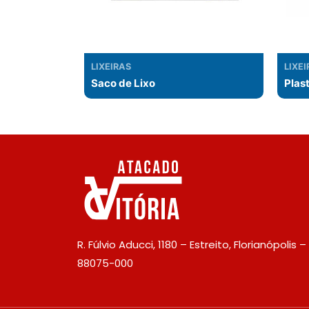
LIXEIRAS
LIXE
Saco de Lixo
Plast
R. Fúlvio Aducci, 1180 – Estreito, Florianópolis –
88075-000