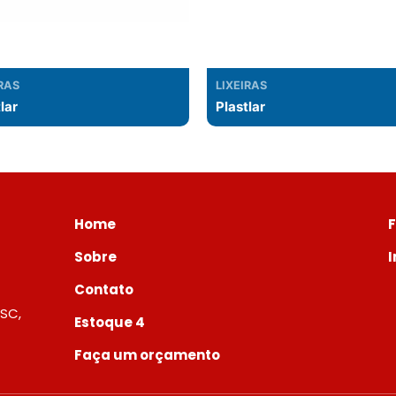
IRAS
LIXEIRAS
lar
Plastlar
Home
Sobre
Contato
 SC,
Estoque 4
Faça um orçamento