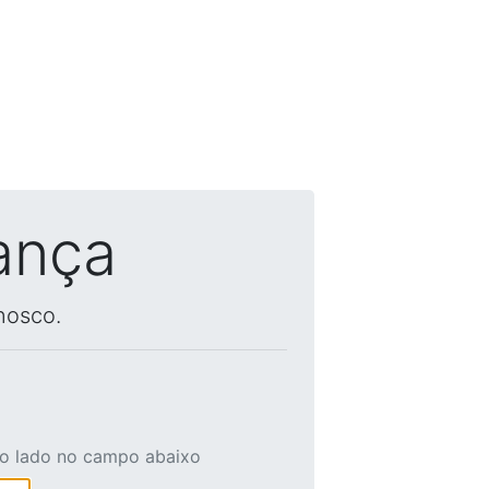
ança
nosco.
ao lado no campo abaixo