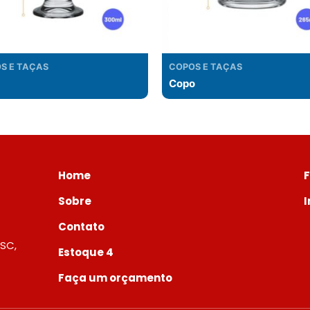
S E TAÇAS
COPOS E TAÇAS
Copo
Home
Sobre
Contato
 SC,
Estoque 4
Faça um orçamento