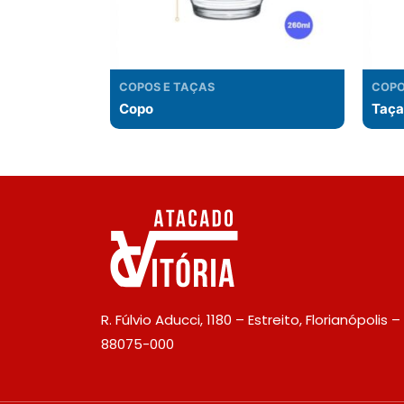
COPOS E TAÇAS
COPO
Copo
Taça
R. Fúlvio Aducci, 1180 – Estreito, Florianópolis –
88075-000