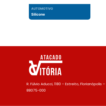
AUTOMOTIVO
Silicone
R. Fúlvio Aducci, 1180 – Estreito, Florianópolis –
88075-000