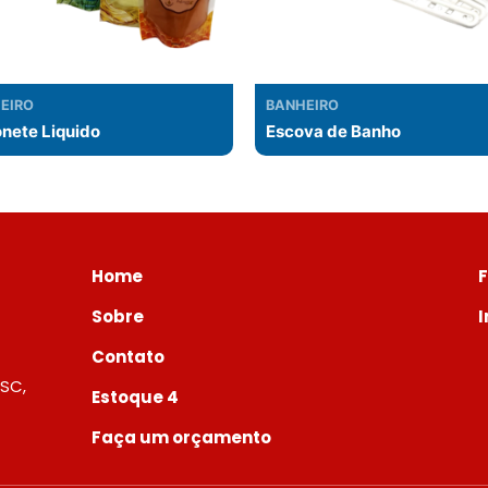
EIRO
BANHEIRO
nete Liquido
Escova de Banho
Home
Sobre
Contato
 SC,
Estoque 4
Faça um orçamento