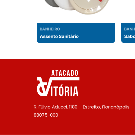
BANHEIRO
BANH
Assento Sanitário
Sabo
R. Fúlvio Aducci, 1180 – Estreito, Florianópolis –
88075-000