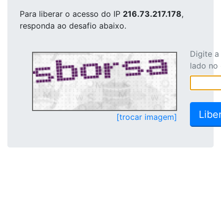
Para liberar o acesso
do IP
216.73.217.178
,
responda ao desafio abaixo.
Digite 
lado no
[trocar imagem]