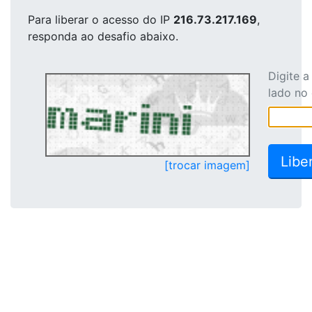
Para liberar o acesso
do IP
216.73.217.169
,
responda ao desafio abaixo.
Digite 
lado no
[trocar imagem]