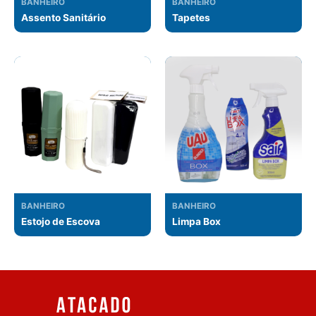
BANHEIRO
BANHEIRO
Assento Sanitário
Tapetes
BANHEIRO
BANHEIRO
Estojo de Escova
Limpa Box