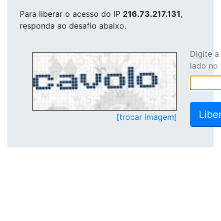
Para liberar o acesso
do IP
216.73.217.131
,
responda ao desafio abaixo.
Digite 
lado no
[trocar imagem]