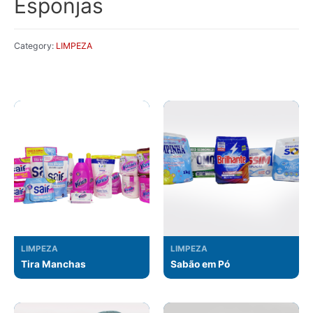
Esponjas
Category:
LIMPEZA
Related products
LIMPEZA
LIMPEZA
Tira Manchas
Sabão em Pó