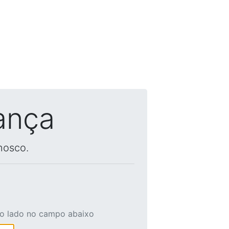
ança
nosco.
ao lado no campo abaixo